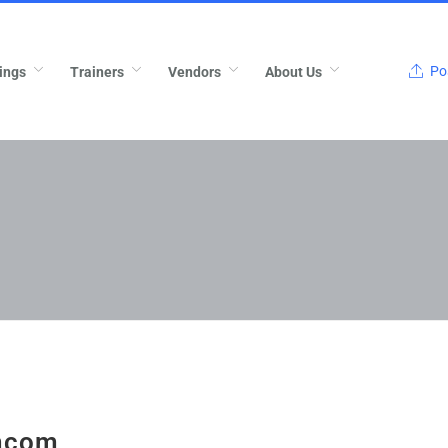
Pos
ings
Trainers
Vendors
About Us
ncom