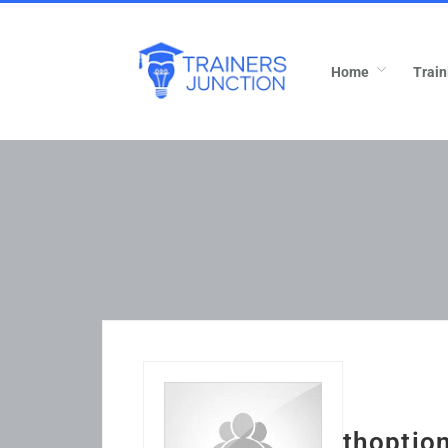
Home
Train
thoptio