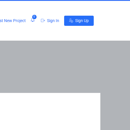
0
t New Project
Sign In
Sign Up