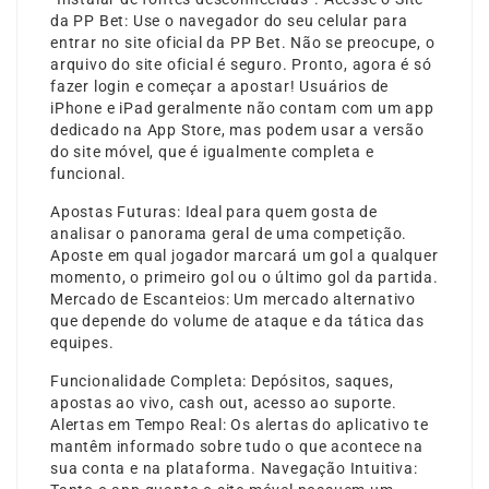
da PP Bet: Use o navegador do seu celular para
entrar no site oficial da PP Bet. Não se preocupe, o
arquivo do site oficial é seguro. Pronto, agora é só
fazer login e começar a apostar! Usuários de
iPhone e iPad geralmente não contam com um app
dedicado na App Store, mas podem usar a versão
do site móvel, que é igualmente completa e
funcional.
Apostas Futuras: Ideal para quem gosta de
analisar o panorama geral de uma competição.
Aposte em qual jogador marcará um gol a qualquer
momento, o primeiro gol ou o último gol da partida.
Mercado de Escanteios: Um mercado alternativo
que depende do volume de ataque e da tática das
equipes.
Funcionalidade Completa: Depósitos, saques,
apostas ao vivo, cash out, acesso ao suporte.
Alertas em Tempo Real: Os alertas do aplicativo te
mantêm informado sobre tudo o que acontece na
sua conta e na plataforma. Navegação Intuitiva: