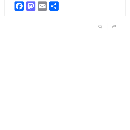
Facebook
Mastodon
Email
Share