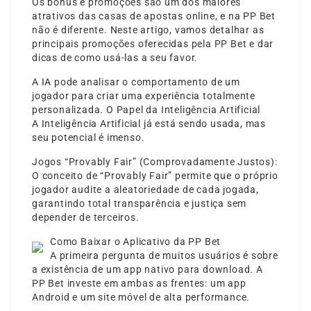
Os bônus e promoções são um dos maiores
atrativos das casas de apostas online, e na PP Bet
não é diferente. Neste artigo, vamos detalhar as
principais promoções oferecidas pela PP Bet e dar
dicas de como usá-las a seu favor.
A IA pode analisar o comportamento de um
jogador para criar uma experiência totalmente
personalizada. O Papel da Inteligência Artificial
A Inteligência Artificial já está sendo usada, mas
seu potencial é imenso.
Jogos “Provably Fair” (Comprovadamente Justos):
O conceito de “Provably Fair” permite que o próprio
jogador audite a aleatoriedade de cada jogada,
garantindo total transparência e justiça sem
depender de terceiros.
Como Baixar o Aplicativo da PP Bet
A primeira pergunta de muitos usuários é sobre
a existência de um app nativo para download. A
PP Bet investe em ambas as frentes: um app
Android e um site móvel de alta performance.