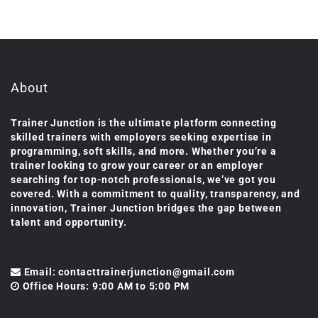
About
Trainer Junction is the ultimate platform connecting
skilled trainers with employers seeking expertise in
programming, soft skills, and more. Whether you’re a
trainer looking to grow your career or an employer
searching for top-notch professionals, we’ve got you
covered. With a commitment to quality, transparency, and
innovation, Trainer Junction bridges the gap between
talent and opportunity.
Email: contacttrainerjunction@gmail.com
Office Hours: 9:00 AM to 5:00 PM