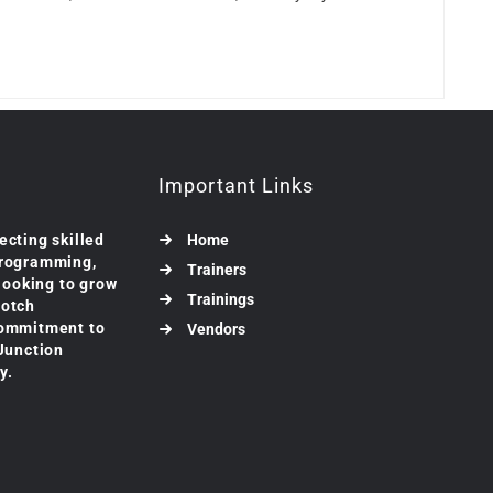
Important Links
ecting skilled
Home
programming,
Trainers
 looking to grow
Trainings
notch
commitment to
Vendors
 Junction
y.