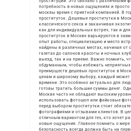
проституции. Это связано с различными ф
потребность в новых ощущениях и просто
москвы
время с приятной компанией. В г
проституток. Дешевые проститутки в Моск
классического секса и заканчивая экзот
как для индивидуальных встреч, так и дл
проституток в Москве варьируются в зави
опыт работы, специализацию и место встр
найдены в различных местах, начиная от 
газетах до салонов красоты и ночных клуб
выезд, так и на приеме. Важно помнить, 
обдуманным, чтобы избежать неприятных 
преимуществ дешевых проституток в Моск
ценам и широкому выбору, каждый может 
времени. Это особенно актуально для люде
готовы тратить большие суммы денег. Одн
Москве часто не обладают высоким уровне
использовать фотошоп или фейковые фото
перед выбором проститутки стоит обязат
фотографиями и отзывами клиентов. В це
отличным вариантом для тех, кто хочет р
новые ощущения. Главное помнить о мере 
безопасность всегда должна быть на перво