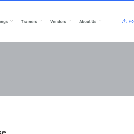
Pos
ings
Trainers
Vendors
About Us
se