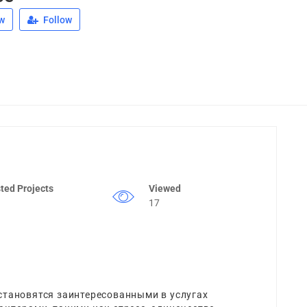
w
Follow
ted Projects
Viewed
17
становятся заинтересованными в услугах