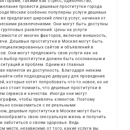
акторами, такими как стресс, одиночество,
 желание провести
дешевые проститутки города
ороде Москве особенно популярны услуги дешевых
ве предлагают широкий спектр услуг, начиная от
ическими развлечениями. Они могут быть доступны
я групповых развлечений. Цены на услуги
симости от многих факторов, включая внешность,
ечи. Дешевые проститутки в Москве могут быть
специализированных сайтов и объявлений в
ов. Они могут предложить свои услуги как на
что выбор проститутки должен быть осознанным и
ситуаций и проблем. Одним из главных
ве является их доступность. Благодаря низким
найти себе подходящую девушку для проведения
й, которые хотят попробовать что-то новое, но не
ако стоит помнить, что дешевые проститутки в
м сервиса и качества. Иногда они могут
графии, чтобы привлечь клиентов. Поэтому
ельно ознакомиться с ее реальными
лом, дешевые проститутки в Москве могут быть
азнообразить свою сексуальную жизнь и получить
и заботиться о своем здоровье. Ведь
м месте, независимо от того, какие услуги вы