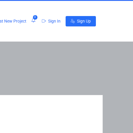
0
t New Project
Sign In
Sign Up