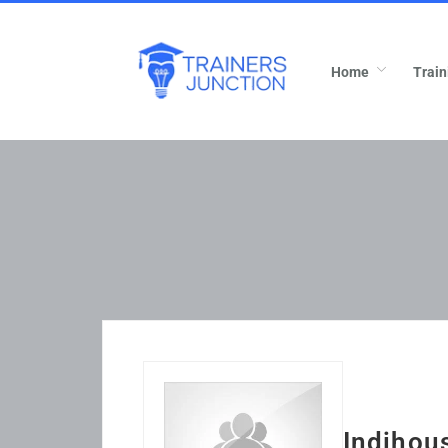
Home
Train
Indihou