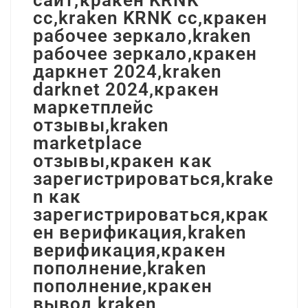
сайт,кракен KRNK
cc,kraken KRNK cc,кракен
рабочее зеркало,kraken
рабочее зеркало,кракен
даркнет 2024,kraken
darknet 2024,кракен
маркетплейс
отзывы,kraken
marketplace
отзывы,кракен как
зарегистрироваться,krake
n как
зарегистрироваться,крак
ен верификация,kraken
верификация,кракен
пополнение,kraken
пополнение,кракен
вывод,kraken