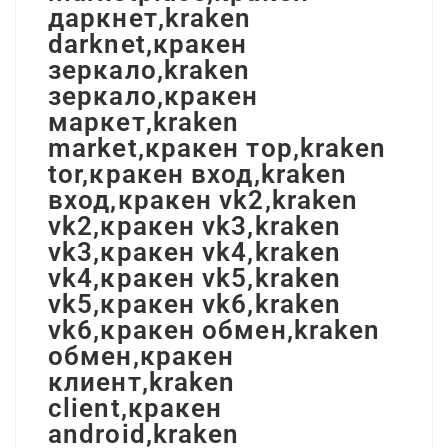
даркнет,kraken
darknet,кракен
зеркало,kraken
зеркало,кракен
маркет,kraken
market,кракен тор,kraken
tor,кракен вход,kraken
вход,кракен vk2,kraken
vk2,кракен vk3,kraken
vk3,кракен vk4,kraken
vk4,кракен vk5,kraken
vk5,кракен vk6,kraken
vk6,кракен обмен,kraken
обмен,кракен
клиент,kraken
client,кракен
android,kraken