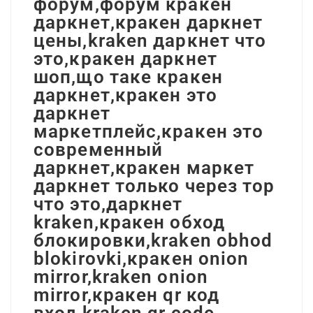
форум,форум кракен
даркнет,кракен даркнет
цены,kraken даркнет что
это,кракен даркнет
шоп,що таке кракен
даркнет,кракен это
даркнет
маркетплейс,кракен это
современный
даркнет,кракен маркет
даркнет только через тор
что это,даркнет
kraken,кракен обход
блокировки,kraken obhod
blokirovki,кракен onion
mirror,kraken onion
mirror,кракен qr код