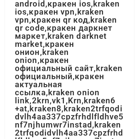
android,кракен ios,kraken
ios,кракен vpn,kraken
vpn,кракен qr код,kraken
qr code,кракен даркнет
маркет,kraken darknet
market,кракен
онион,kraken
onion,кракен
официальный сайт,kraken
официальный,кракен
актуальная
ссылка,kraken onion
link,2krn,vk1,Krn,kraken6
+at,kraken8,kraken2trfqodi
dvlh4aa337cpzfrhdlfldhve5
nf7njhumwr7instad,kraken
2trfqodidvlh4aa337cpzfrhd