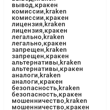
вывод,кракен
комиссии,kraken
комиссии,кракен
лицензия,kraken
лицензия,кракен
легально,kraken
легально,кракен
запрещен,kraken
запрещен,кракен
альтернативы,kraken
альтернативы,кракен
аналоги,kraken
аналоги,кракен
безопасность,kraken
безопасность,кракен
мошенничество,kraken
мошенничество,кракен