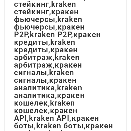
стейкинг,kraken
стейкинг,кракен
фьючерсы,kraken
фьючерсы,кракен
P2P,kraken P2P,кракен
кредиты,kraken
кредиты,кракен
арбитраж,kraken
арбитраж,кракен
сигналы,kraken
сигналы,кракен
аналитика,kraken
аналитика,кракен
кошелек,kraken
кошелек,кракен
API,kraken API,кракен
боты,kraken боты,кракен