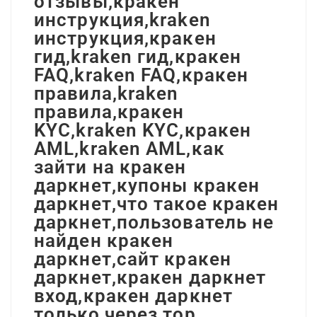
отзывы,кракен
инструкция,kraken
инструкция,кракен
гид,kraken гид,кракен
FAQ,kraken FAQ,кракен
правила,kraken
правила,кракен
KYC,kraken KYC,кракен
AML,kraken AML,как
зайти на кракен
даркнет,купоны кракен
даркнет,что такое кракен
даркнет,пользователь не
найден кракен
даркнет,сайт кракен
даркнет,кракен даркнет
вход,кракен даркнет
только через тор