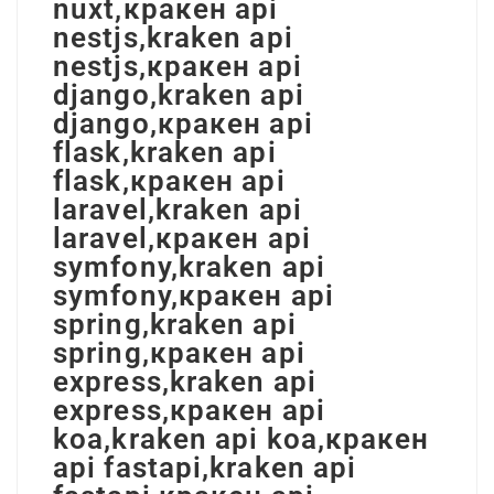
nuxt,кракен api
nestjs,kraken api
nestjs,кракен api
django,kraken api
django,кракен api
flask,kraken api
flask,кракен api
laravel,kraken api
laravel,кракен api
symfony,kraken api
symfony,кракен api
spring,kraken api
spring,кракен api
express,kraken api
express,кракен api
koa,kraken api koa,кракен
api fastapi,kraken api